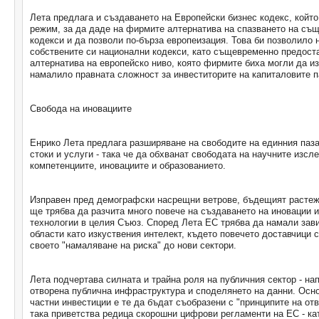
Лета предлага и създаването на Европейски бизнес кодекс, койт
режим, за да даде на фирмите алтернатива на спазването на съ
кодекси и да позволи по-бърза европеизация. Това би позволило 
собствените си национални кодекси, като същевременно предост
алтернатива на европейско ниво, която фирмите биха могли да из
намалило правната сложност за инвеститорите на капиталовите 
Свобода на иновациите
Енрико Лета предлага разширяване на свободите на единния пазар
стоки и услуги - така че да обхванат свободата на научните изсл
компетенциите, иновациите и образованието.
Изправен пред демографски насрещни ветрове, бъдещият растеж
ще трябва да разчита много повече на създаването на иновации 
технологии в целия Съюз. Според Лета ЕС трябва да намали зави
области като изкуствения интелект, където повечето доставчици 
своето "намаляване на риска" до нови сектори.
Лета подчертава силната и трайна роля на публичния сектор - на
отворена публична инфраструктура и споделянето на данни. Осн
частни инвестиции е те да бъдат съобразени с "принципите на от
така приветства редица скорошни цифрови регламенти на ЕС - к