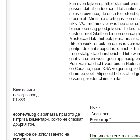
kan even kijken op https://lalabet-prom
passen dat af en toe aan. Het aanbod
spins erbovenop, de omzeteis stond 
meer niet. Minimale storting is tien e
niks. Wat me meeviel was hoe snel de
binnen een dag goedgekeurd. Elders he
cash uit met Skrill en binnen een dag 
Mastercard lukt het ook prima, maar d
Bitcoin werkt er ook en dat was verrewe
puntje: de chat-support is 's nachts tra
Engelstalig standaardbericht. Het kwa
gaat via de browser, geen app nodig en 
Punt van aandacht voor ons in Nederland
op Curacao, geen KSA-vergunning, iede
daarmee doet. Mijn geld heb ik altijd g
ervaring, verder claim ik niks.
Виж всички
назад
напред
01|883
Име *
econews.bg
си запазва правото да
изтрива коментари, които не спазват
Коментар *
добрия тон.
Толерира се използването на
Попълнете текста от карт
кирилица.