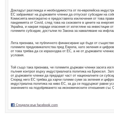
Докладът разглежда и необходимостта от по-европейска индустр
ЕС забраняват на държавите членки да отпускат субсидии на соб
Комисията многократно е предоставяла изключения от това правил
пандемията от Covid, след това на скоковете в цените на енергия
Украйна, и накрая поради опасения от изтегляне на инвестиции о
големите субсидии, достъпни по Закона за намаляване на инфла
Лета признава, че публичното финансиране ще бъде от съществе
големите предизвикателства пред Европа, като зеления и цифров
от това трябва да се изразходва от ЕС, а не от държавите членки
условия.
Той също така признава, че големите държави членки засега изг
пълния контрол върху индустриалната политика на Брюксел. Зато
от държавите членки да предадат част от националните си субси
Според него ЕС трябва да харчи големи суми за зеления и цифров
индустриална политика на ниво ЕС, за да се поддържат равни ус
значението на подобряването на икономическите отношения със 
Сподели във facebook.com