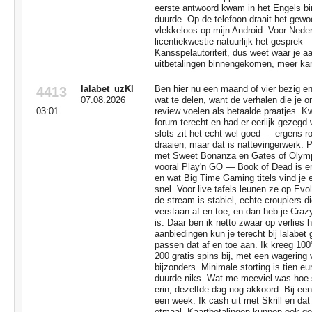
eerste antwoord kwam in het Engels bi
duurde. Op de telefoon draait het gewo
vlekkeloos op mijn Android. Voor Neder
licentiekwestie natuurlijk het gesprek 
Kansspelautoriteit, dus weet waar je aan
uitbetalingen binnengekomen, meer kan
lalabet_uzKl
Ben hier nu een maand of vier bezig e
4413
07.08.2026
wat te delen, want de verhalen die je on
03:01
review voelen als betaalde praatjes. 
forum terecht en had er eerlijk gezegd
slots zit het echt wel goed — ergens r
draaien, maar dat is nattevingerwerk. 
met Sweet Bonanza en Gates of Olympu
vooral Play'n GO — Book of Dead is en 
en wat Big Time Gaming titels vind je er
snel. Voor live tafels leunen ze op Ev
de stream is stabiel, echte croupiers 
verstaan af en toe, en dan heb je Craz
is. Daar ben ik netto zwaar op verlies 
aanbiedingen kun je terecht bij lalabet g
passen dat af en toe aan. Ik kreeg 10
200 gratis spins bij, met een wagering
bijzonders. Minimale storting is tien 
duurde niks. Wat me meeviel was hoe
erin, dezelfde dag nog akkoord. Bij een
een week. Ik cash uit met Skrill en dat
etmaal. Kaartbetalingen kunnen ook gew