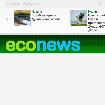
08 август 2026 | събота
Новини
Новини
Кораб заседна в
Блестящ и
Дунав край Белене
Русе в
пресъхнал
Дунав: ФО
ДЕНЯ