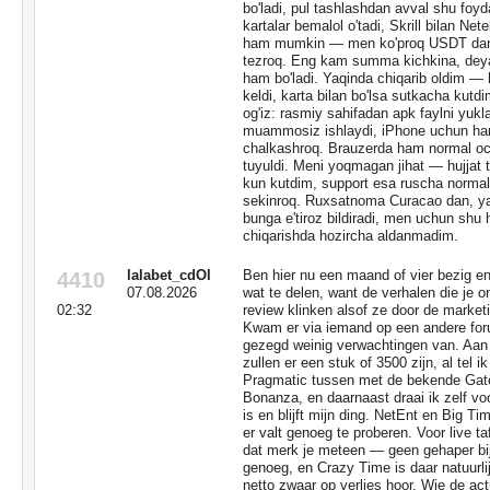
bo'ladi, pul tashlashdan avval shu foydal
kartalar bemalol o'tadi, Skrill bilan Nete
ham mumkin — men ko'proq USDT dan 
tezroq. Eng kam summa kichkina, deyar
ham bo'ladi. Yaqinda chiqarib oldim 
keldi, karta bilan bo'lsa sutkacha kutdi
og'iz: rasmiy sahifadan apk faylni yukl
muammosiz ishlaydi, iPhone uchun ham 
chalkashroq. Brauzerda ham normal ochi
tuyuldi. Meni yoqmagan jihat — hujjat te
kun kutdim, support esa ruscha normal 
sekinroq. Ruxsatnoma Curacao dan, ya'
bunga e'tiroz bildiradi, men uchun shu 
chiqarishda hozircha aldanmadim.
lalabet_cdOl
Ben hier nu een maand of vier bezig e
4410
07.08.2026
wat te delen, want de verhalen die je on
02:32
review klinken alsof ze door de market
Kwam er via iemand op een andere foru
gezegd weinig verwachtingen van. Aan
zullen er een stuk of 3500 zijn, al tel ik
Pragmatic tussen met de bekende Gat
Bonanza, en daarnaast draai ik zelf v
is en blijft mijn ding. NetEnt en Big 
er valt genoeg te proberen. Voor live t
dat merk je meteen — geen gehaper bij 
genoeg, en Crazy Time is daar natuurlij
netto zwaar op verlies hoor. Wie de ac