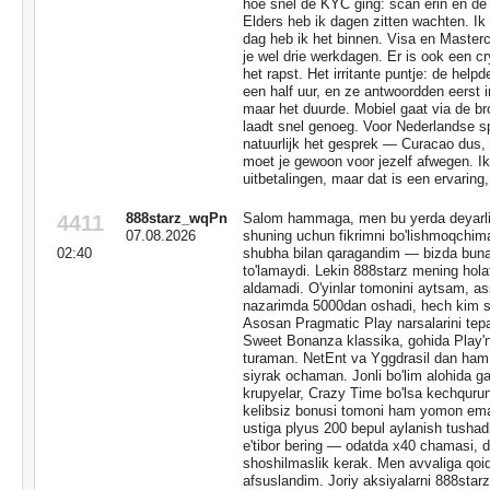
hoe snel de KYC ging: scan erin en de
Elders heb ik dagen zitten wachten. Ik 
dag heb ik het binnen. Visa en Master
je wel drie werkdagen. Er is ook een cr
het rapst. Het irritante puntje: de hel
een half uur, en ze antwoordden eerst i
maar het duurde. Mobiel gaat via de br
laadt snel genoeg. Voor Nederlandse sp
natuurlijk het gesprek — Curacao dus, n
moet je gewoon voor jezelf afwegen. I
uitbetalingen, maar dat is een ervaring,
888starz_wqPn
Salom hammaga, men bu yerda deyarli 
4411
07.08.2026
shuning uchun fikrimni bo'lishmoqchim
02:40
shubha bilan qaragandim — bizda bunaq
to'lamaydi. Lekin 888starz mening ho
aldamadi. O'yinlar tomonini aytsam, a
nazarimda 5000dan oshadi, hech kim s
Asosan Pragmatic Play narsalarini te
Sweet Bonanza klassika, gohida Play'n
turaman. NetEnt va Yggdrasil dan ham y
siyrak ochaman. Jonli bo'lim alohida g
krupyelar, Crazy Time bo'lsa kechqurun
kelibsiz bonusi tomoni ham yomon emas:
ustiga plyus 200 bepul aylanish tusha
e'tibor bering — odatda x40 chamasi, 
shoshilmaslik kerak. Men avvaliga qoid
afsuslandim. Joriy aksiyalarni 888starz