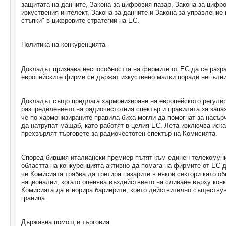
защитата на данните, Закона за цифровия пазар, Закона за цифро
изкуствения интелект, Закона за данните и Закона за управление 
стъпки" в цифровите стратегии на ЕС.
Политика на конкуренцията
Докладът признава неспособността на фирмите от ЕС да се разра
европейските фирми се държат изкуствено малки поради непълни
Докладът също предлага хармонизиране на европейското регулир
разпределението на радиочестотния спектър и правилата за запаз
че по-хармонизираните правила биха могли да помогнат за насъ
да натрупат мащаб, като работят в целия ЕС. Лета изключва иск
прехвърлят търговете за радиочестотен спектър на Комисията.
Според бившия италиански премиер пътят към единен телекомуни
областта на конкуренцията активно да помага на фирмите от ЕС д
че Комисията трябва да третира пазарите в някои сектори като об
национални, когато оценява въздействието на сливане върху кон
Комисията да игнорира бариерите, които действително съществув
граница.
Държавна помощ и търговия