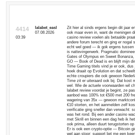
Коментари
lalabet_easl
Zit hier al sinds ergens begin dit jaar e
4414
07.08.2026
ook maar even in, want de meningen die
03:39
casino review voelen als betaalde pra
andere forum terecht en ging er nogal s
echt wel goed — ik gok ergens tussen 
is nattevingerwerk. Pragmatic dominee
Gates of Olympus en Sweet Bonanza, e
GO — Book of Dead is en blijft mijn di
Time Gaming titels vind je er ook, dus j
hoek draait op Evolution en dat scheelt
echte croupiers die ook gewoon Nederl
Time zit er uiteraard ook bij. Dat kost 
wel. Wie de actuele voorwaarden wil c
lalabet review voordat je begint, ze pa
aanbod was 100% tot €500 met 200 fre
wagering van 35x — gewoon marktconfo
€10 storten, en het aanmelden zelf kos
verificatie ging sneller dan verwacht: 
was het rond. Bij een ander casino wach
met Skrill en binnen een dag heb ik he
ook prima, alleen duurt terugstorten op
Er is ook een crypto-optie — Bitcoin gi
wel aan stoor: support liet me een kee