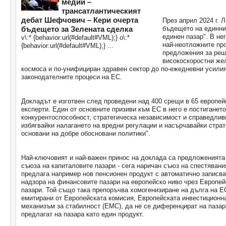
медии –
трансатлантическият
дебат Шефчович – Кери очерта
През април 2024 г. 
бъдещето за Зелената сделка
бъдещето на единни
единен пазар". В не
v\:* {behavior:url(#default#VML);} o\:*
най-неотложните про
{behavior:url(#default#VML);} ...
предложения за реш
високоскоростни же
космоса и по-унифициран здравен сектор до по-ежедневни усилия
законодателните процеси на ЕС.
Докладът е изготвен след проведени над 400 срещи в 65 европей
експерти. Един от основните призиви към ЕС в него е постиганет
конкурентоспособност, стратегическа независимост и справедлив
избягвайки налагането на вредни регулации и насърчавайки страт
основани на добре обосновани политики".
Най-ключовият и най-важен принос на доклада са предложенията 
съюза на капиталовите пазари - сега наричан съюз на спестявани
предлага например нов пенсионен продукт с автоматично записва
надзора на финансовите пазари на европейско ниво чрез Европейс
пазари. Той също така препоръчва хомогенизиране на дълга на ЕС
емитирани от Европейската комисия, Европейската инвестиционна
механизъм за стабилност (ЕМС), да не се диференцират на пазара
предлагат на пазара като един продукт.