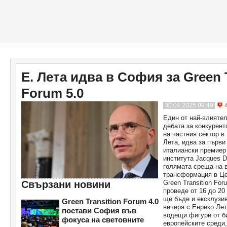
Е. Лета идва в София за Green 
Forum 5.0
30.04.2025 09:49
Един от най-влиятел
дебата за конкурент
на частния сектор в
Лета, идва за първи
италиански премиер
института Jacques D
голямата среща на в
трансформация в Це
Свързани новини
Green Transition Fo
проведе от 16 до 20
ще бъде и ексклузи
Green Transition Forum 4.0
вечеря с Енрико Лет
постави София във
водещи фигури от би
фокуса на световните
европейските среди