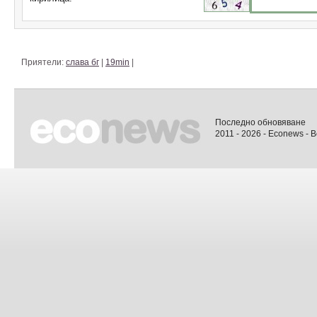
Приятели:
слава бг
|
19min
|
Последно обновяване
2011 - 2026 - Econews - 