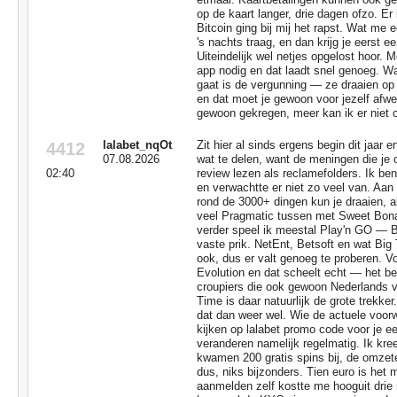
op de kaart langer, drie dagen ofzo. Er
Bitcoin ging bij mij het rapst. Wat me e
's nachts traag, en dan krijg je eerst e
Uiteindelijk wel netjes opgelost hoor. 
app nodig en dat laadt snel genoeg. Waa
gaat is de vergunning — ze draaien o
en dat moet je gewoon voor jezelf afweg
gewoon gekregen, meer kan ik er niet 
lalabet_nqOt
Zit hier al sinds ergens begin dit jaar
4412
07.08.2026
wat te delen, want de meningen die je o
02:40
review lezen als reclamefolders. Ik be
en verwachtte er niet zo veel van. Aa
rond de 3000+ dingen kun je draaien, al t
veel Pragmatic tussen met Sweet Bon
verder speel ik meestal Play'n GO — Bo
vaste prik. NetEnt, Betsoft en wat Big 
ook, dus er valt genoeg te proberen. Vo
Evolution en dat scheelt echt — het be
croupiers die ook gewoon Nederlands v
Time is daar natuurlijk de grote trekker
dat dan weer wel. Wie de actuele voor
kijken op lalabet promo code voor je e
veranderen namelijk regelmatig. Ik kre
kwamen 200 gratis spins bij, de omzet
dus, niks bijzonders. Tien euro is het
aanmelden zelf kostte me hooguit dri