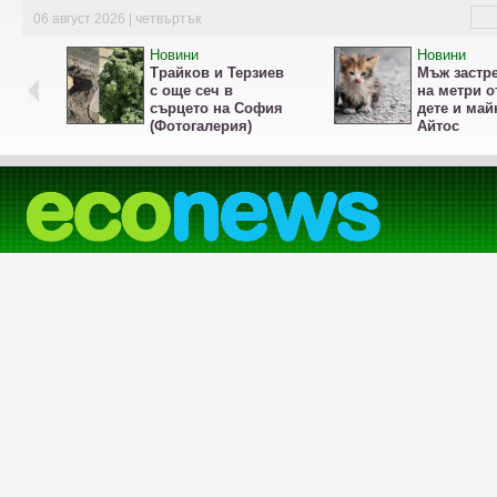
06 август 2026 | четвъртък
Новини
Новини
Трайков и Терзиев
Мъж застре
с още сеч в
на метри о
сърцето на София
дете и май
(Фотогалерия)
Айтос