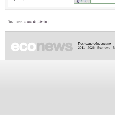
Приятели:
слава бг
|
19min
|
Последно обновяване
2011 - 2026 - Econews - 