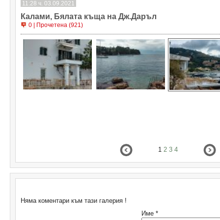
11:28 ч. 03.09.2021
Калами, Бялата къща на Дж.Даръл
0 | Прочетена (921)
1
2
3
4
Коментари
Няма коментари към тази галерия !
Име *