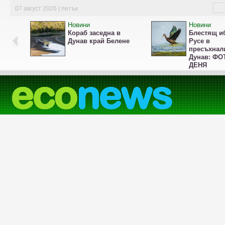
07 август 2026 | петък
Новини
Новини
Кораб заседна в
Блестящ и
Дунав край Белене
Русе в
пресъхнал
Дунав: ФО
ДЕНЯ