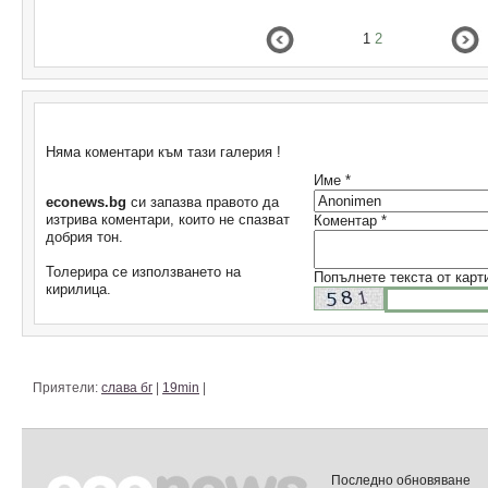
1
2
Коментари
Няма коментари към тази галерия !
Име *
econews.bg
си запазва правото да
изтрива коментари, които не спазват
Коментар *
добрия тон.
Толерира се използването на
Попълнете текста от карт
кирилица.
Приятели:
слава бг
|
19min
|
Последно обновяване