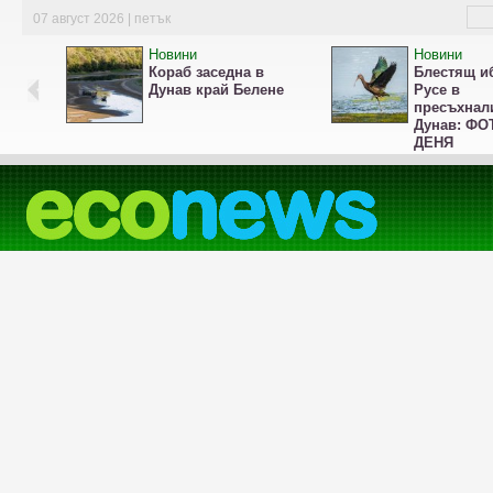
07 август 2026 | петък
Новини
Новини
Кораб заседна в
Блестящ и
Дунав край Белене
Русе в
пресъхнал
Дунав: ФО
ДЕНЯ