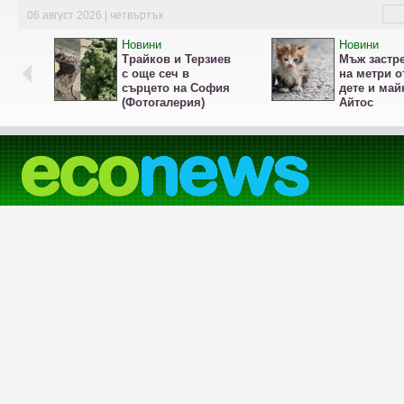
06 август 2026 | четвъртък
Новини
Новини
Трайков и Терзиев
Мъж застре
с още сеч в
на метри о
сърцето на София
дете и май
(Фотогалерия)
Айтос