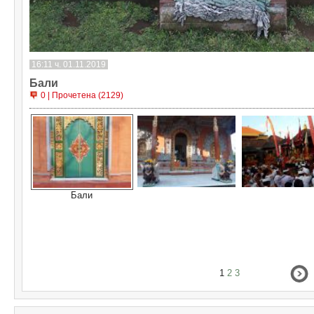
16:11 ч. 01.11.2019
Бали
0 | Прочетена (2129)
Бали
1
2
3