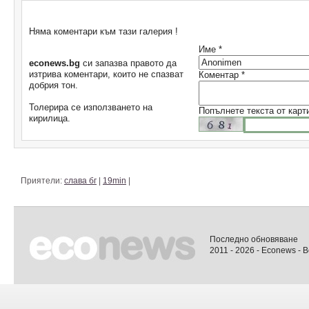
Коментари
Няма коментари към тази галерия !
Име *
econews.bg
си запазва правото да
изтрива коментари, които не спазват
Коментар *
добрия тон.
Толерира се използването на
Попълнете текста от карт
кирилица.
Приятели:
слава бг
|
19min
|
Последно обновяване
2011 - 2026 - Econews - 