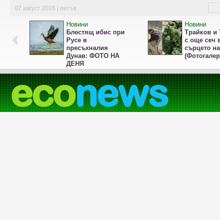
07 август 2026 | петък
Новини
Новини
Блестящ ибис при
Трайков и 
Русе в
с още сеч 
пресъхналия
сърцето н
Дунав: ФОТО НА
(Фотогалер
ДЕНЯ