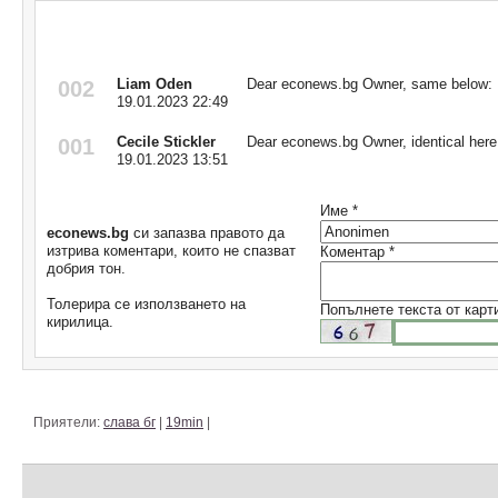
Коментари
Liam Oden
Dear econews.bg Owner, same below: 
002
19.01.2023 22:49
Cecile Stickler
Dear econews.bg Owner, identical here
001
19.01.2023 13:51
Име *
econews.bg
си запазва правото да
изтрива коментари, които не спазват
Коментар *
добрия тон.
Толерира се използването на
Попълнете текста от карт
кирилица.
Приятели:
слава бг
|
19min
|