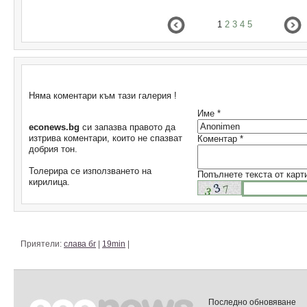
1
2
3
4
5
Коментари
Няма коментари към тази галерия !
Име *
econews.bg
си запазва правото да
изтрива коментари, които не спазват
Коментар *
добрия тон.
Толерира се използването на
Попълнете текста от карт
кирилица.
Приятели:
слава бг
|
19min
|
Последно обновяване