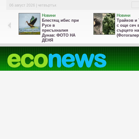
06 август 2026 | четвъртък
Новини
Новини
Блестящ ибис при
Трайков и 
Русе в
с още сеч 
пресъхналия
сърцето н
Дунав: ФОТО НА
(Фотогалер
ДЕНЯ