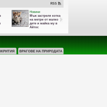
RSS
Новини
Новини
в
Мъж застреля котка
Гробище за
на метри от малко
делфини пр
я
дете и майка му в
Приморско
Айтос
ЗКРИТИЯ
ВРАГОВЕ НА ПРИРОДАТА