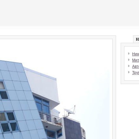
Н
Нин
Мит
Авт
Тру