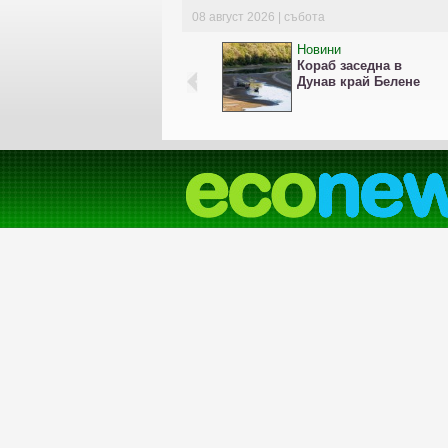
08 август 2026 | събота
Новини
Кораб заседна в
Дунав край Белене