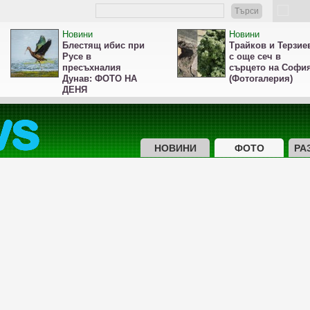
Търси
Новини
Новини
Блестящ ибис при
Трайков и Терзие
Русе в
с още сеч в
пресъхналия
сърцето на Софи
Дунав: ФОТО НА
(Фотогалерия)
ДЕНЯ
НОВИНИ
ФОТО
РА