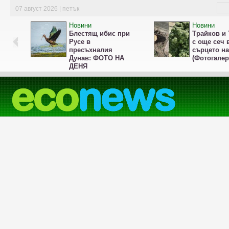
07 август 2026 | петък
Новини
Новини
Блестящ ибис при
Трайков и 
Русе в
с още сеч 
пресъхналия
сърцето н
Дунав: ФОТО НА
(Фотогалер
ДЕНЯ