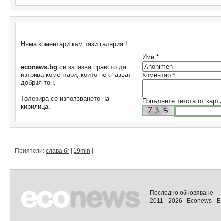
Коментари
Няма коментари към тази галерия !
Име *
econews.bg
си запазва правото да
изтрива коментари, които не спазват
Коментар *
добрия тон.
Толерира се използването на
Попълнете текста от карт
кирилица.
Приятели:
слава бг
|
19min
|
Последно обновяване
2011 - 2026 - Econews - 