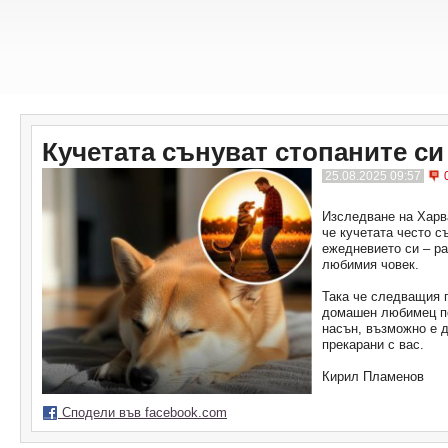
Кучетата сънуват стопаните си
25.08.2025 09:57
Изследване на Харв
че кучетата често с
ежедневието си – ра
любимия човек.
Така че следващия п
домашен любимец по
насън, възможно е д
прекарани с вас.
Кирил Пламенов
Сподели във facebook.com