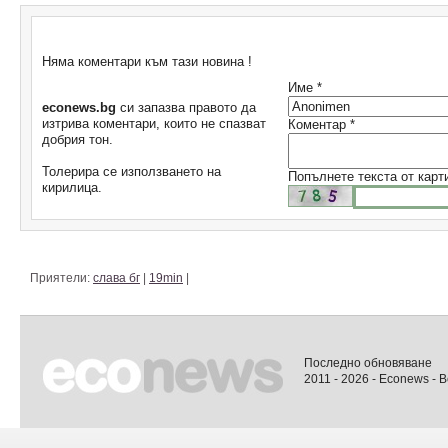
Коментари
Няма коментари към тази новина !
Име *
econews.bg
си запазва правото да
изтрива коментари, които не спазват
Коментар *
добрия тон.
Толерира се използването на
Попълнете текста от карт
кирилица.
Приятели:
слава бг
|
19min
|
Последно обновяване
2011 - 2026 - Econews - 