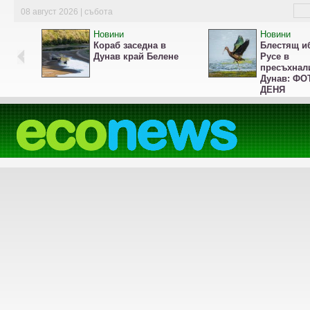
08 август 2026 | събота
Новини
Новини
Кораб заседна в
Блестящ и
Дунав край Белене
Русе в
пресъхнал
Дунав: ФО
ДЕНЯ